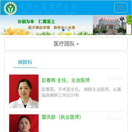
切换
医疗团队
麻醉科
19-07-29
彭春燕 主任、主治医师
彭春燕，手术室主任， 麻醉主治医师，从事
临床麻醉工作近20年
雷庆龄（执业医师）
22-06-19